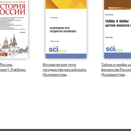
России.
Исторические пути
Тайны и мифы ц
риат). Учебник.
государства российского.
финансов России
(Аспирантура,
(Аспирантура,
Бакалавриат,
Бакалавриат,
Магистратура). Учебное...
Магистратура).
Монография.