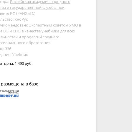
тора:
Российская академия народного
тва и государственной службы при
енте РФ (РАНХиГС)
льство:
КноРус
 Рекомендовано Экспертным советом УМО в
е ВО и СПО в качестве учебника для всех
льностей и профессий среднего
ссионального образования
ц: 336
дания: Учебник
ая цена:
1 490 руб.
 размещена в базе