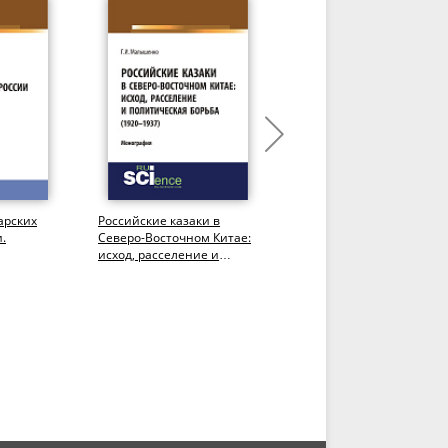
арских
Российские казаки в
Роль российского
.
Северо-Восточном Китае:
государства в социально
исход, расселение и
духовном развитии
политическая борьба
Северокавказского края
(1920–1937...
(XVIII – XIX...