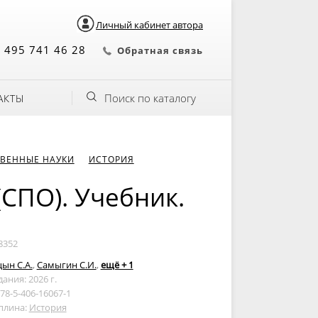
Личный кабинет автора
 495 741 46 28
Обратная связь
Поиск по каталогу
АКТЫ
ВЕННЫЕ НАУКИ
ИСТОРИЯ
(СПО). Учебник.
8352
ын С.А.
,
Самыгин С.И.
,
ещё + 1
дания: 2026 г.
978-5-406-16067-1
плина:
История