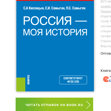
ВУЗ ав
хозяйс
Презид
Издате
Гриф:
систем
специа
профе
Страни
Вид из
Оптов
Книга
ЧИТАТЬ ОТРЫВОК НА BOOK.RU