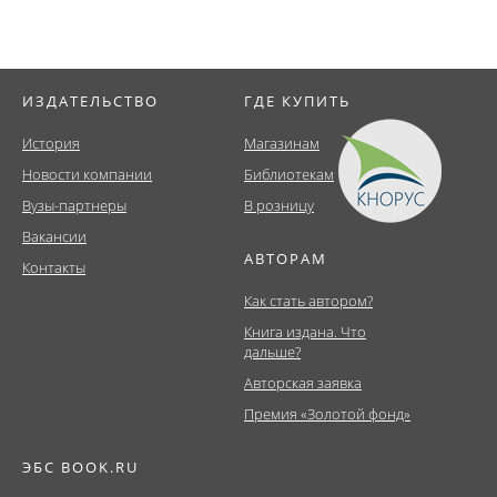
ИЗДАТЕЛЬСТВО
ГДЕ КУПИТЬ
История
Магазинам
Новости компании
Библиотекам
Вузы-партнеры
В розницу
Вакансии
АВТОРАМ
Контакты
Как стать автором?
Книга издана. Что
дальше?
Авторская заявка
Премия «Золотой фонд»
ЭБС BOOK.RU