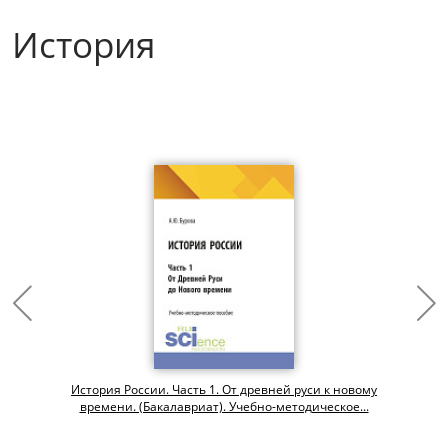
История
История России. Часть 1. От древней руси к новому
времени. (Бакалавриат). Учебно-методическое...