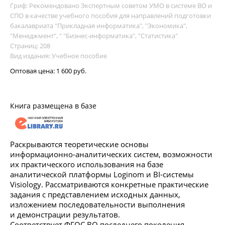
Гриф: Рекомендовано Экспертным советом УМО в системе ВО и
СПО в качестве учебного пособия для направлений подготовки
бакалавриата "Прикладная информатика", "Экономика",
"Менеджмент", " "Бизнес-информатика", "Статистика"
Страниц: 208
Вид издания: Учебное пособие
Оптовая цена:
1 600 руб.
Книга размещена в базе
Раскрываются теоретические основы
информационно-аналитических систем, возможности
их практического использования на базе
аналитической платформы Loginom и BI-системы
Visiology. Рассматриваются конкретные практические
задания с представлением исходных данных,
изложением последовательности выполнения
и демонстрации результатов.
Соответствует ФГОС ВО последнего поколения.