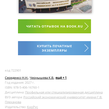
ЧИТАТЬ ОТРЫВОК НА BOOK.RU
КУПИТЬ ПЕЧАТНЫЕ
ЭКЗЕМПЛЯРЫ
код 722901
Середенко Н.Н.
,
Чернышева К.В.
,
ещё + 1
Год издания: 2027 г.
ISBN: 978-5-406-16760-1
Дисциплина:
Профильная или специализированная дисциплина
ВУЗ автора:
Российский экономический университет имени Г.В.
Плеханова
Издательство:
КноРус