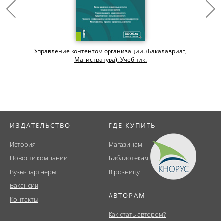
Управление контентом организации. (Бакалавриат,
Магистратура). Учебник.
ИЗДАТЕЛЬСТВО
ГДЕ КУПИТЬ
История
Магазинам
Новости компании
Библиотекам
Вузы-партнеры
В розницу
Вакансии
АВТОРАМ
Контакты
Как стать автором?