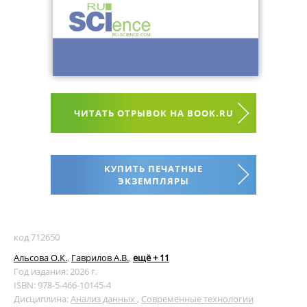
ЧИТАТЬ ОТРЫВОК НА BOOK.RU
КУПИТЬ ПЕЧАТНЫЕ
ЭКЗЕМПЛЯРЫ
код 712650
Альсова О.К.
,
Гаврилов А.В.
,
ещё + 11
Год издания: 2026 г.
ISBN: 978-5-466-10145-4
Дисциплина:
Анализ данных
,
Современные технологии