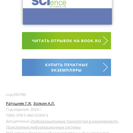
ЧИТАТЬ ОТРЫВОК НА BOOK.RU
КУПИТЬ ПЕЧАТНЫЕ
ЭКЗЕМПЛЯРЫ
код 692786
Ратушняк Г.Я.
,
Золкин А.Л.
Год издания: 2024 г.
ISBN: 978-5-466-05304-3
Дисциплина:
Информационные технологии в менеджменте
,
Прикладные информационные системы
ВУЗ автора:
Поволжский государственный университет