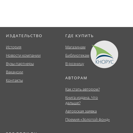
ИЗДАТЕЛЬСТВО
ГДЕ КУПИТЬ
История
Магазинам
Новости компании
Библиотекам
Вузы-партнеры
В розницу
Вакансии
АВТОРАМ
Контакты
Как стать автором?
Книга издана. Что
дальше?
Авторская заявка
Премия «Золотой фонд»