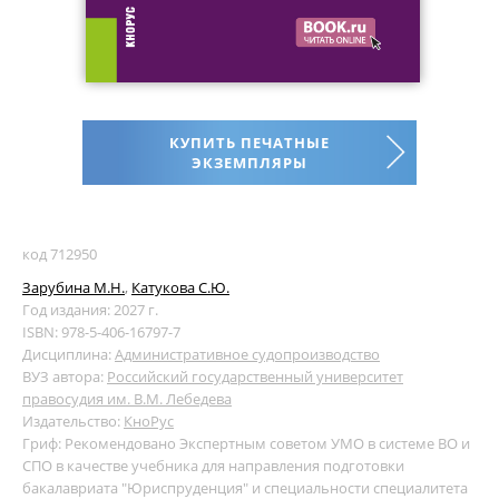
КУПИТЬ ПЕЧАТНЫЕ
ЭКЗЕМПЛЯРЫ
код 712950
Зарубина М.Н.
,
Катукова С.Ю.
Год издания: 2027 г.
ISBN: 978-5-406-16797-7
Дисциплина:
Административное судопроизводство
ВУЗ автора:
Российский государственный университет
правосудия им. В.М. Лебедева
Издательство:
КноРус
Гриф: Рекомендовано Экспертным советом УМО в системе ВО и
СПО в качестве учебника для направления подготовки
бакалавриата "Юриспруденция" и специальности специалитета