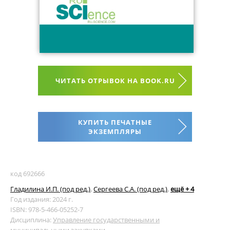
ЧИТАТЬ ОТРЫВОК НА BOOK.RU
КУПИТЬ ПЕЧАТНЫЕ
ЭКЗЕМПЛЯРЫ
код 692666
Гладилина И.П. (под ред.)
,
Сергеева С.А. (под ред.)
,
ещё + 4
Год издания: 2024 г.
ISBN: 978-5-466-05252-7
Дисциплина:
Управление государственными и
муниципальными закупками