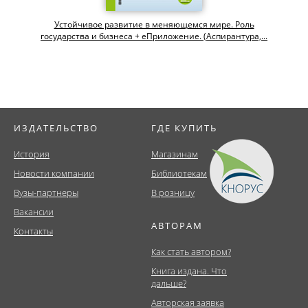
Устойчивое развитие в меняющемся мире. Роль
государства и бизнеса + еПриложение. (Аспирантура,...
ИЗДАТЕЛЬСТВО
ГДЕ КУПИТЬ
История
Магазинам
Новости компании
Библиотекам
Вузы-партнеры
В розницу
Вакансии
АВТОРАМ
Контакты
Как стать автором?
Книга издана. Что
дальше?
Авторская заявка