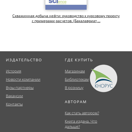
Скважинная добыча нефти: руководство к курсовому проекту
с примерами расчетов. (Бакалавриат,...
ИЗДАТЕЛЬСТВО
ГДЕ КУПИТЬ
История
Магазинам
Новости компании
Библиотекам
Вузы-партнеры
В розницу
Вакансии
АВТОРАМ
Контакты
Как стать автором?
Книга издана. Что
дальше?