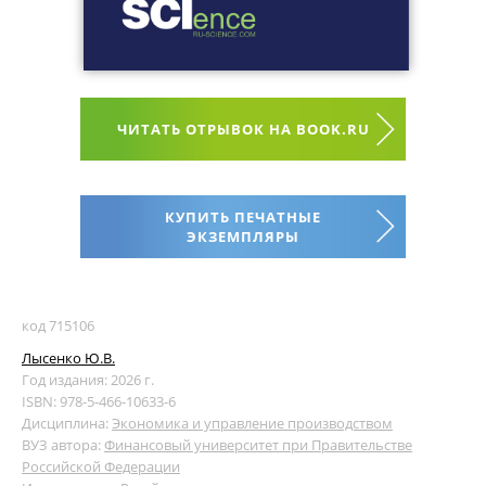
ЧИТАТЬ ОТРЫВОК НА BOOK.RU
КУПИТЬ ПЕЧАТНЫЕ
ЭКЗЕМПЛЯРЫ
код 715106
Лысенко Ю.В.
Год издания: 2026 г.
ISBN: 978-5-466-10633-6
Дисциплина:
Экономика и управление производством
ВУЗ автора:
Финансовый университет при Правительстве
Российской Федерации