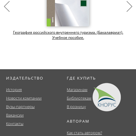
География российского внутреннего туризма. (Бакалавриат).
Учебное пособие.
ИЗДАТЕЛЬСТВО
ГДЕ КУПИТЬ
История
Магазинам
Новости компании
Библиотекам
Вузы-партнеры
В розницу
Вакансии
АВТОРАМ
Контакты
Как стать автором?