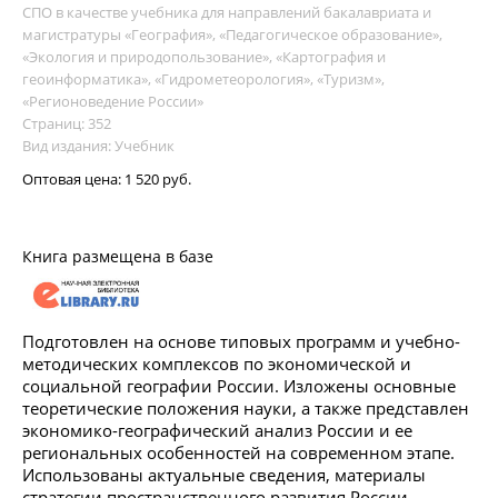
СПО в качестве учебника для направлений бакалавриата и
магистратуры «География», «Педагогическое образование»,
«Экология и природопользование», «Картография и
геоинформатика», «Гидрометеорология», «Туризм»,
«Регионоведение России»
Страниц: 352
Вид издания: Учебник
Оптовая цена:
1 520 руб.
Книга размещена в базе
Подготовлен на основе типовых программ и учебно-
методических комплексов по экономической и
социальной географии России. Изложены основные
теоретические положения науки, а также представлен
экономико-географический анализ России и ее
региональных особенностей на современном этапе.
Использованы актуальные сведения, материалы
стратегии пространственного развития России,