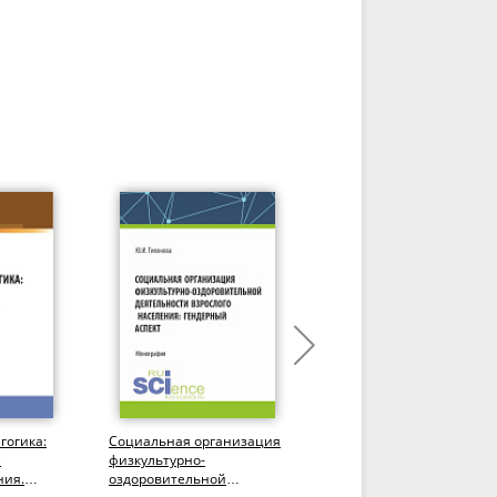
гогика:
Социальная организация
Разработка методов
е
физкультурно-
укрепления дыхательно
ния.
оздоровительной
системы студентов на