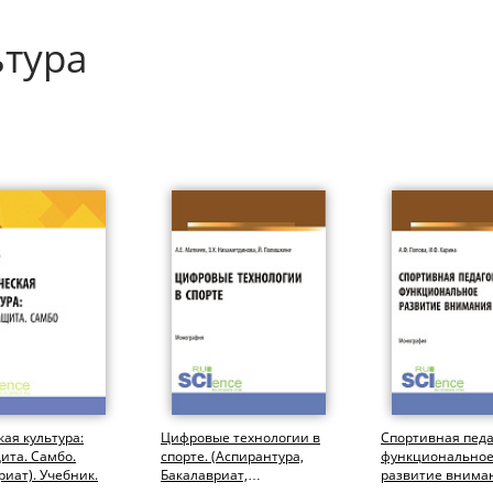
ьтура
ая культура:
Цифровые технологии в
Спортивная педа
ита. Самбо.
спорте. (Аспирантура,
функционально
риат). Учебник.
Бакалавриат,
развитие внима