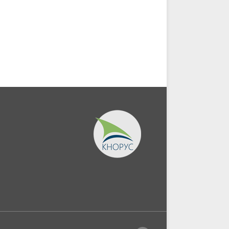
деятельности взрослого
занятиях по физической
населения: гендерный...
культуре....