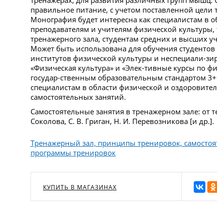
тренажерах, для развития различных групп мышц.
правильное питание, с учетом поставленной цели 
Монография будет интересна как специалистам в о
преподавателям и учителям физической культуры,
тренажерного зала, студентам средних и высших у
Может быть использована для обучения студентов
институтов физической культуры и неспециали-зи
«Физическая культура» и «Элек-тивные курсы по фи
государ-ственным образовательным стандартом 3+
специалистам в области физической и оздоровител
самостоятельных занятий.
Самостоятельные занятия в тренажерном зале: от те
Соколова, С. В. Григан, Н. И. Перевозникова [и др.].
Тренажерный зал, принципы тренировок, самостоят
программы тренировок
КУПИТЬ В МАГАЗИНАХ