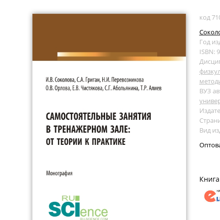
код 71
Соколо
Год из
ISBN: 
Дисци
физкул
метод
ВУЗ ав
униве
Издате
Страни
Вид и
Оптов
Книга