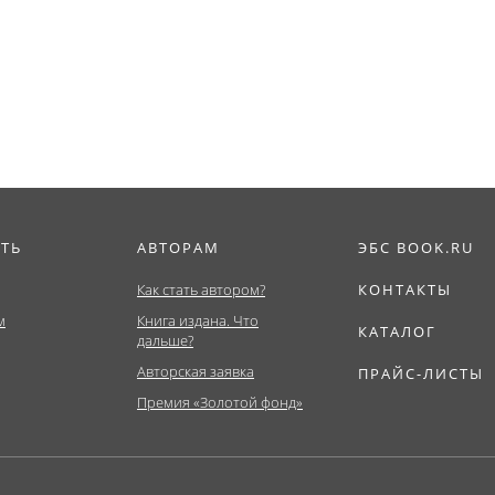
Магистратура).
(Аспирантура,
Монография.
Бакалавриат,
Магистратура)....
ИТЬ
АВТОРАМ
ЭБС BOOK.RU
Как стать автором?
КОНТАКТЫ
м
Книга издана. Что
КАТАЛОГ
дальше?
Авторская заявка
ПРАЙС-ЛИСТЫ
Премия «Золотой фонд»