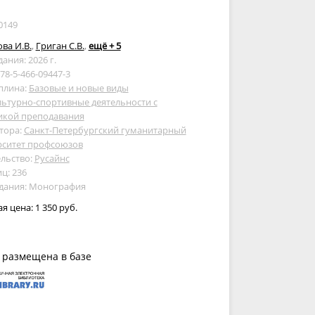
0149
ва И.В.
,
Григан С.В.
,
ещё + 5
дания: 2026 г.
978-5-466-09447-3
плина:
Базовые и новые виды
ьтурно-спортивные деятельности с
икой преподавания
тора:
Санкт-Петербургский гуманитарный
рситет профсоюзов
льство:
Русайнс
ц: 236
здания: Монография
ая цена:
1 350 руб.
 размещена в базе