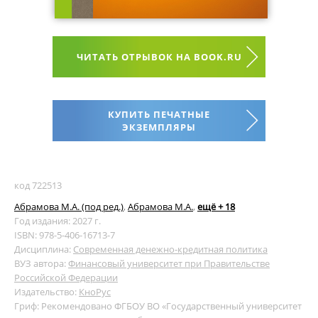
ЧИТАТЬ ОТРЫВОК НА BOOK.RU
КУПИТЬ ПЕЧАТНЫЕ
ЭКЗЕМПЛЯРЫ
код 722513
Абрамова М.А. (под ред.)
,
Абрамова М.А.
,
ещё + 18
Год издания: 2027 г.
ISBN: 978-5-406-16713-7
Дисциплина:
Современная денежно-кредитная политика
ВУЗ автора:
Финансовый университет при Правительстве
Российской Федерации
Издательство:
КноРус
Гриф: Рекомендовано ФГБОУ ВО «Государственный университет