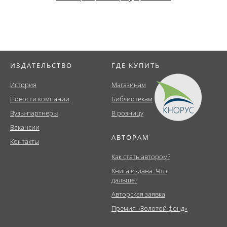
ИЗДАТЕЛЬСТВО
ГДЕ КУПИТЬ
История
Магазинам
Новости компании
Библиотекам
Вузы-партнеры
В розницу
Вакансии
АВТОРАМ
Контакты
Как стать автором?
Книга издана. Что
дальше?
Авторская заявка
Премия «Золотой фонд»