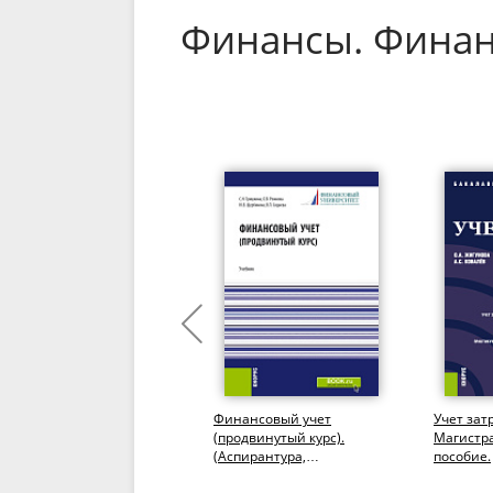
Финансы. Фина
Финансы организаций
Финансовый учет
Учет зат
(предприятий) различных
(продвинутый курс).
Магистра
правовых форм.
(Аспирантура,
пособие.
(Бакалавриат,
Бакалавриат,