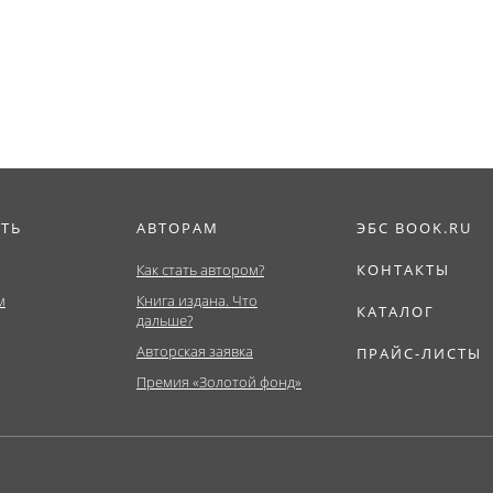
Бакалавриат,...
ИТЬ
АВТОРАМ
ЭБС BOOK.RU
Как стать автором?
КОНТАКТЫ
м
Книга издана. Что
КАТАЛОГ
дальше?
Авторская заявка
ПРАЙС-ЛИСТЫ
Премия «Золотой фонд»