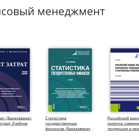
нсовый менеджмент
рат. (Бакалавриат,
Статистика
Российский рын
тура). Учебное
государственных
лизинга: совре
финансов. (Бакалавриат,
тенденции и пе
Магистратура). Учебник.
развития. (Аспир