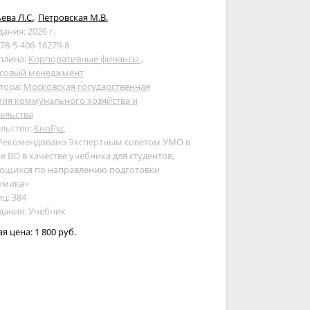
ева Л.С.
,
Петровская М.В.
дания: 2026 г.
978-5-406-16279-8
плина:
Корпоративные финансы
,
совый менеджмент
тора:
Московская государственная
мия коммунального хозяйства и
ельства
льство:
КноРус
 Рекомендовано Экспертным советом УМО в
е ВО в качестве учебника для студентов,
ющихся по направлению подготовки
омика»
ц: 384
дания: Учебник
ая цена:
1 800 руб.