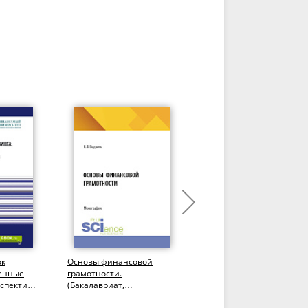
ок
Основы финансовой
Мировые финансы=Worl
менные
грамотности.
finance. (Бакалавриат).
рспективы
(Бакалавриат,
Учебник.
антура,
Специалитет).