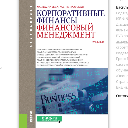
Василь
Год из
ISBN: 
Дисци
Финан
ВУЗ ав
акаде
строит
Издате
Гриф:
систем
е
обуча
«Экон
Страни
Вид из
Оптов