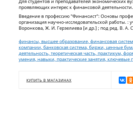
Для студентов и преподавателей экономических вуз
проявляющих интерес к финансовой деятельности.
Введение в профессию "Финансист": Основы профе
организация научно-исследовательской работы. : уче
Воронкова, Ж. И. Герзелиева [и др.] ; под ред. В. А. 
финансы, высшее образование, финансовая систе
компании, банковская система, биржи, ценные бума
деятельность, теоретическая часть, практикум, фо
умения, навыки, практические занятия, ключевые 
КУПИТЬ В МАГАЗИНАХ