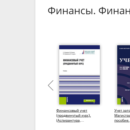
Финансы. Фина
Финансы организаций
Финансовый учет
Учет зат
(предприятий) различных
(продвинутый курс).
Магистра
правовых форм.
(Аспирантура,
пособие.
(Бакалавриат,
Бакалавриат,