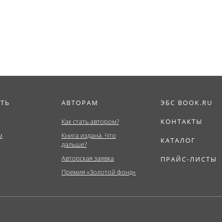
Бакалавриат,...
ИТЬ
АВТОРАМ
ЭБС BOOK.RU
Как стать автором?
КОНТАКТЫ
м
Книга издана. Что
КАТАЛОГ
дальше?
Авторская заявка
ПРАЙС-ЛИСТЫ
Премия «Золотой фонд»