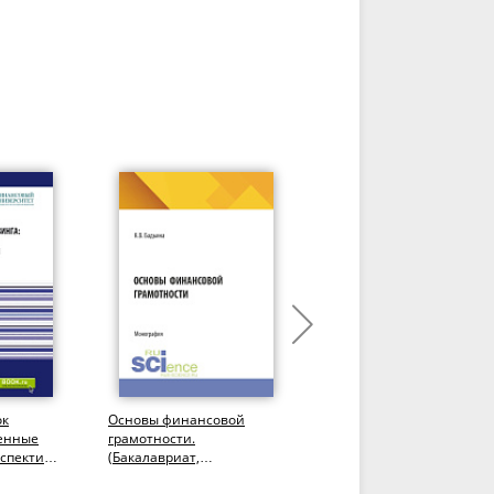
ок
Основы финансовой
Мировые финансы=Worl
менные
грамотности.
finance. (Бакалавриат).
рспективы
(Бакалавриат,
Учебник.
антура,
Специалитет).