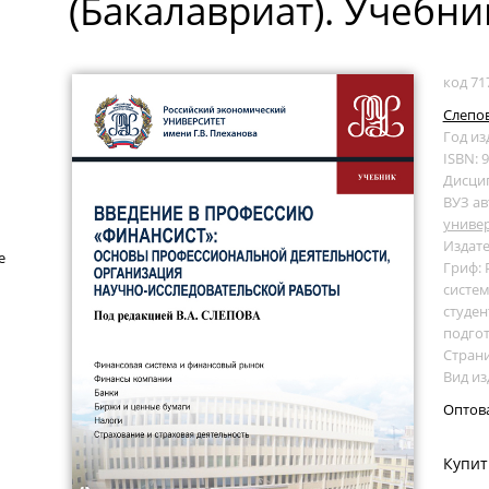
(Бакалавриат). Учебни
код 71
Слепов 
Год из
ISBN: 
Дисци
ВУЗ ав
универ
Издате
е
Гриф:
систем
студе
подго
Страни
Вид из
Оптов
Купит