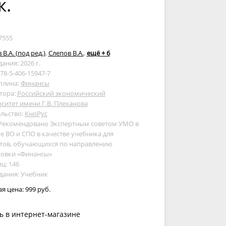
к.
7555
В.А. (под ред.)
,
Слепов В.А.
,
ещё + 6
дания: 2026 г.
978-5-406-15947-7
плина:
Финансы
тора:
Российский экономический
ситет имени Г.В. Плеханова
льство:
КноРус
 Рекомендовано Экспертным советом УМО в
е ВО и СПО в качестве учебника для
нтов, обучающихся по направлению
товки «Финансы»
ц: 146
дания: Учебник
ая цена:
999 руб.
ь в интернет-магазине