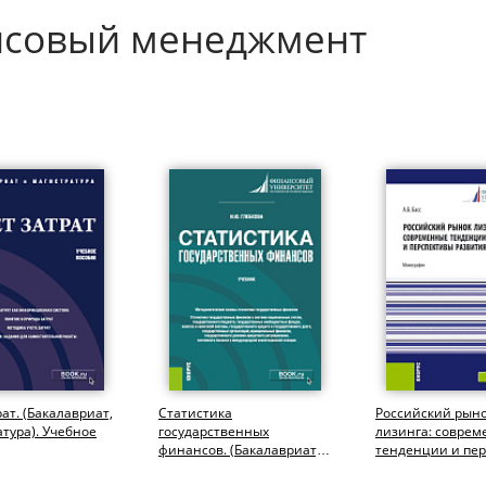
нсовый менеджмент
рат. (Бакалавриат,
Статистика
Российский рын
тура). Учебное
государственных
лизинга: совре
финансов. (Бакалавриат,
тенденции и пе
Магистратура). Учебник.
развития. (Аспир