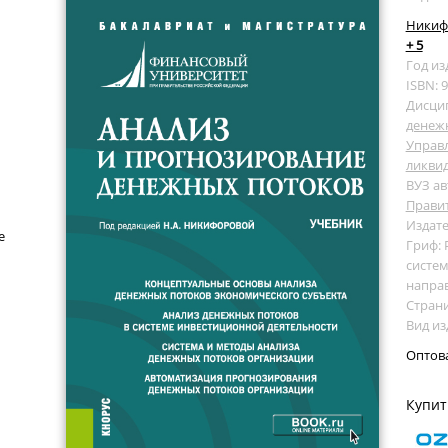
Никифо
+ 5
Год из
ISBN: 
Дисци
денеж
Управ
ликви
ВУЗ ав
Прави
Издате
е
Гриф:
систем
направ
Страни
Вид из
Оптов
Купит