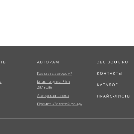
Бакалавриат,...
ИТЬ
АВТОРАМ
ЭБС BOOK.RU
Как стать автором?
КОНТАКТЫ
м
Книга издана. Что
КАТАЛОГ
дальше?
Авторская заявка
ПРАЙС-ЛИСТЫ
Премия «Золотой фонд»