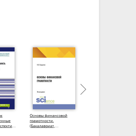
ок
Основы финансовой
Мировые финансы=Worl
менные
грамотности.
finance. (Бакалавриат).
рспективы
(Бакалавриат,
Учебник.
антура,
Специалитет).