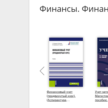
Финансы. Фина
Финансы организаций
Финансовый учет
Учет зат
(предприятий) различных
(продвинутый курс).
Магистра
правовых форм.
(Аспирантура,
пособие.
(Бакалавриат,
Бакалавриат,