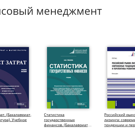
нсовый менеджмент
рат. (Бакалавриат,
Статистика
Российский рын
тура). Учебное
государственных
лизинга: совре
финансов. (Бакалавриат,
тенденции и пе
Магистратура). Учебник.
развития. (Аспир