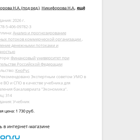
рова Н.А. (под ред.)
,
Никифорова Н.А.
,
ещё
дания: 2026 г.
978-5-406-09782-3
плина:
Анализ и прогнозирование
ных потоков коммерческой организации
,
ление денежными потоками и
дностью
тора:
Финансовый университет при
тельстве Российской Федерации
льство:
КноРус
 Рекомендовано Экспертным советом УМО в
е ВО и СПО в качестве учебника для
ления бакалавриата "Экономика".
ц: 314
дания: Учебник
ая цена:
1 730 руб.
ь в интернет-магазине