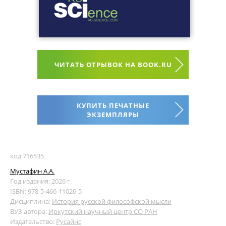
ЧИТАТЬ ОТРЫВОК НА BOOK.RU
КУПИТЬ ПЕЧАТНЫЕ
ЭКЗЕМПЛЯРЫ
код 716535
Мустафин А.А.
Год издания: 2026 г.
ISBN: 978-5-466-11026-5
Дисциплина:
История русской философской мысли
ВУЗ автора:
Иркутский научный центр СО РАН
Издательство:
Русайнс