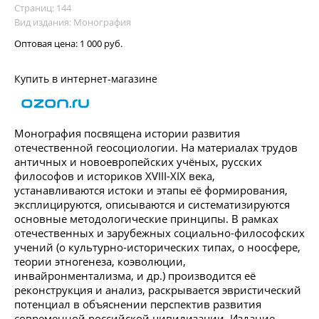
Страниц: 144
Вид издания: Монография
Оптовая цена:
1 000 руб.
Купить в интернет-магазине
Монография посвящена истории развития
отечественной геосоциологии. На материалах трудов
античных и новоевропейских учёных, русских
философов и историков XVIII-XIX века,
устанавливаются истоки и этапы её формирования,
эксплицируются, описываются и систематизируются
основные методологические принципы. В рамках
отечественных и зарубежных социально-философских
учений (о культурно-исторических типах, о ноосфере,
теории этногенеза, коэволюции,
инвайронментализма, и др.) производится её
реконструкция и анализ, раскрывается эвристический
потенциал в объяснении перспектив развития
современной российской цивилизации. Издание