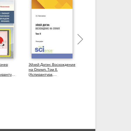
ионер
Эйхей Догэн: Восхождение
Эйхей Догэн: Восхожден
на Олимп. Том II.
на Олимп. Том I.
ирантура,
(Аспирантура,
(Аспирантура,
Бакалавриат,
Бакалавриат,
Магистратура).
Магистратура).
Монография.
Монография.