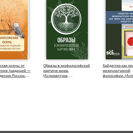
кая осень: от
Образы в экофилософской
Хайдеггер как п
ения традиций —
картине мира.
межкультурной
дению России.
(Аспирантура,
философии. (Асп
тура,
Бакалавриат,
Бакалавриат,
ура)....
Магистратура).
Магистратура)....
Монография.