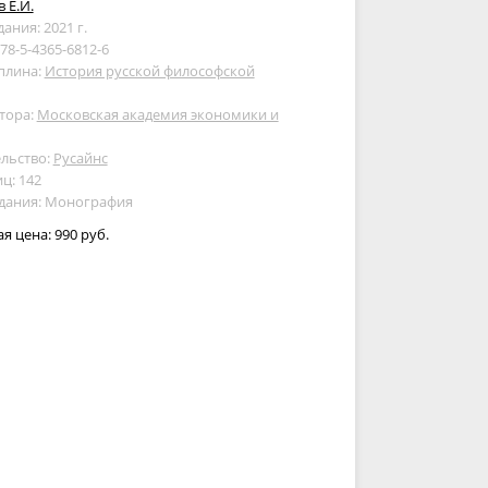
 Е.И.
дания: 2021 г.
978-5-4365-6812-6
плина:
История русской философской
тора:
Московская академия экономики и
льство:
Русайнс
ц: 142
здания: Монография
ая цена:
990 руб.