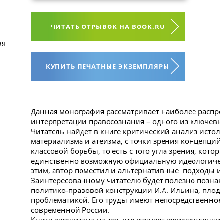
ЧИТАТЬ ОТРЫВОК НА BOOK.RU
ая
КУПИТЬ ПЕЧАТНЫЕ ЭКЗЕМПЛЯРЫ
Данная монография рассматривает наиболее распр
интерпретации правосознания – одного из ключев
Читатель найдет в книге критический анализ исто
материализма и атеизма, с точки зрения концепци
классовой борьбы, то есть с того угла зрения, кот
единственно возможную официальную идеологичес
этим, автор поместил и альтернативные подходы и 
Заинтересованному читателю будет полезно позна
политико-правовой конструкции И.А. Ильина, пло
проблематикой. Его труды имеют непосредственно
современной России.
Книга рассчитана на тех, кто изучает юриспруденц