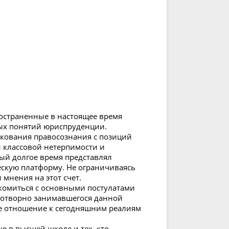
остраненные в настоящее время
ых понятий юриспруденции.
лкования правосознания с позиций
й классовой нетерпимости и
орый долгое время представлял
кую платформу. Не ограничиваясь
мнения на этот счет.
комиться с основными постулатами
дотворно занимавшегося данной
е отношение к сегодняшним реалиям
ию в высшей школе и тех, кто