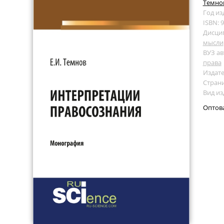
Темнов
Год из
ISBN: 
Дисци
мысли
ВУЗ ав
права
Издате
Страни
Вид и
Оптов