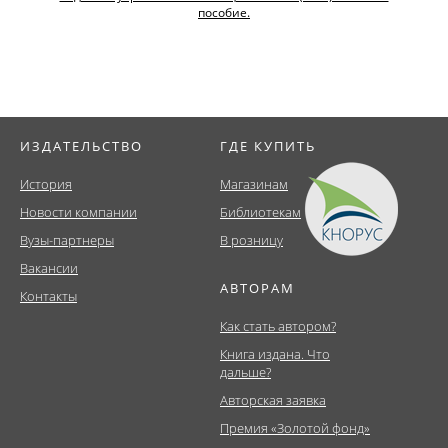
пособие.
ИЗДАТЕЛЬСТВО
ГДЕ КУПИТЬ
История
Магазинам
Новости компании
Библиотекам
Вузы-партнеры
В розницу
Вакансии
АВТОРАМ
Контакты
Как стать автором?
Книга издана. Что
дальше?
Авторская заявка
Премия «Золотой фонд»