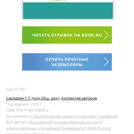
ЧИТАТЬ ОТРЫВОК НА BOOK.RU
КУПИТЬ ПЕЧАТНЫЕ
ЭКЗЕМПЛЯРЫ
код 711207
Сардарян Г.Т. (под общ. ред.)
,
Коллектив авторов
Год издания: 2026 г.
ISBN: 978-5-466-09824-2
Дисциплина:
Стратегический анализ устойчивого развития
ВУЗ автора:
Московский государственный институт
международных отношений (Университет) МИД России
Издательство:
Русайнс