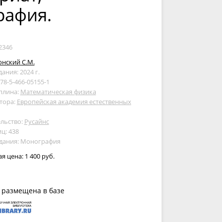
рафия.
2346
нский С.М.
дания: 2024 г.
978-5-466-05155-1
плина:
Математическая физика
тора:
Европейская академия естественных
льство:
Русайнс
ц: 438
здания: Монография
ая цена:
1 400 руб.
 размещена в базе