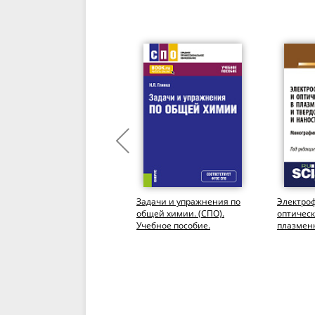
Механика. Молекулярная
Задачи и упражнения по
Электро
физика и термодинамика.
общей химии. (СПО).
оптическ
(Бакалавриат). Учебник.
Учебное пособие.
плазмен
твердоте
нанострук