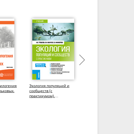
филогения
Экология популяций и
Экологическая подготовк
льковых.
сообществ (с
(СПО). Учебник.
практикумом).
(Бакалавриат). Учебник.