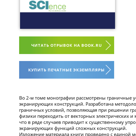
ЧИТАТЬ ОТРЫВОК НА BOOK.RU
КУПИТЬ ПЕЧАТНЫЕ ЭКЗЕМПЛЯРЫ
Во 2-м томе монографии рассмотрены граничные у
экранирующих конструкций. Разработана методоло
граничных условий, позволяющая при решении гр
физики переходить от векторных электрических и
что в ряде случаев приводит к существенному уп
экранирующих функций сложных конструкций.
Изложение материала книги проведено с единой м