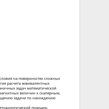
словия на поверхностях сложных
гия расчета эквивалентных
аничных задач математической
 магнитных величин к скалярным,
рощению задачи по нахождению
етодологической позиции,