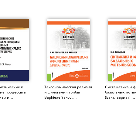
физические и
Таксономическая ревизия
Систематика и 
ие процессы в
и филогения трибы
базальных моты
ных и
Baphieae Yakovl.
(Бакалавриат).
льных средах и
(Аспирантура,
Монография.
турах....
Бакалавриат,...