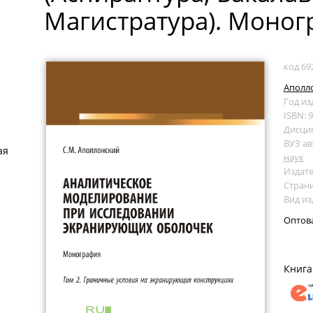
Магистратура). Моног
код 69
Аполло
Год из
ISBN: 
Дисци
ВУЗ ав
ая
наук
Издате
Страни
Вид и
Оптов
Книга