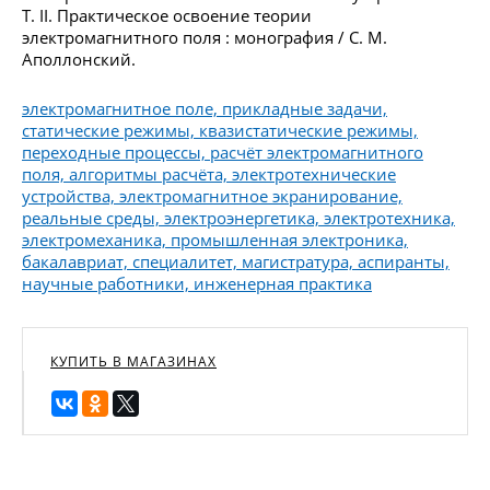
Т. II. Практическое освоение теории
электромагнитного поля : монография / С. М.
Аполлонский.
электромагнитное поле, прикладные задачи,
статические режимы, квазистатические режимы,
переходные процессы, расчёт электромагнитного
поля, алгоритмы расчёта, электротехнические
устройства, электромагнитное экранирование,
реальные среды, электроэнергетика, электротехника,
электромеханика, промышленная электроника,
бакалавриат, специалитет, магистратура, аспиранты,
научные работники, инженерная практика
КУПИТЬ В МАГАЗИНАХ