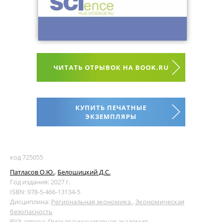
ЧИТАТЬ ОТРЫВОК НА BOOK.RU
КУПИТЬ ПЕЧАТНЫЕ
ЭКЗЕМПЛЯРЫ
код 725055
Патласов О.Ю.
,
Белошицкий Д.С.
Год издания: 2027 г.
ISBN: 978-5-466-13134-5
Дисциплина:
Региональная экономика
,
Экономическая
безопасность
ВУЗ автора:
Омская гуманитарная академия