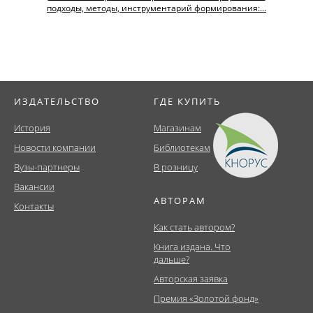
подходы, методы, инструментарий формирования:...
ИЗДАТЕЛЬСТВО
ГДЕ КУПИТЬ
История
Магазинам
Новости компании
Библиотекам
Вузы-партнеры
В розницу
Вакансии
АВТОРАМ
Контакты
Как стать автором?
Книга издана. Что
дальше?
Авторская заявка
Премия «Золотой фонд»