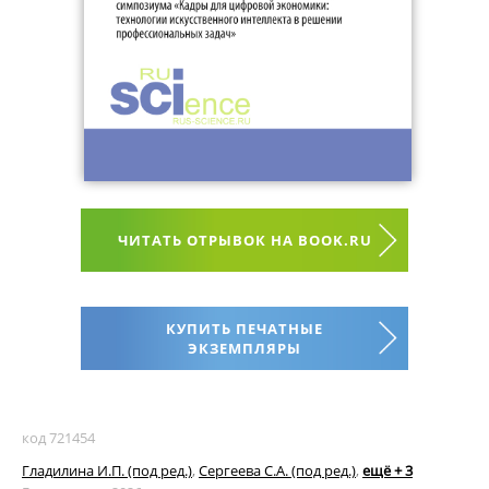
ЧИТАТЬ ОТРЫВОК НА BOOK.RU
КУПИТЬ ПЕЧАТНЫЕ
ЭКЗЕМПЛЯРЫ
код 721454
Гладилина И.П. (под ред.)
,
Сергеева С.А. (под ред.)
,
ещё + 3