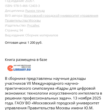
Год издания: 2026 г.
ISBN: 978-5-466-12403-3
Дисциплина:
Рынок труда
ВУЗ автора:
Московский городской университет управления
Правительства Москвы
Издательство:
Русайнс
Страниц: 94
Вид издания: Сборник материалов
Оптовая цена:
1 200 руб.
Книга размещена в базе
В сборнике представлены научные доклады
участников VII Международного научно-
практического симпозиума «Кадры для цифровой
экономики: технологии искусственного интеллекта в
решении профессиональных задач». 13 ноября 2025
года. ГАОУ ВО «Московский городской университет
управления Правительства Москвы имени Ю.М.