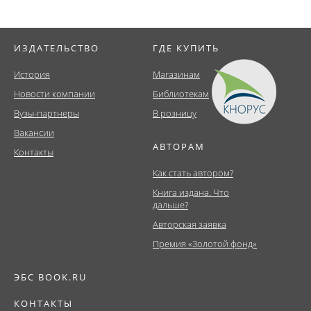
ИЗДАТЕЛЬСТВО
ГДЕ КУПИТЬ
История
Магазинам
Новости компании
Библиотекам
Вузы-партнеры
В розницу
Вакансии
АВТОРАМ
Контакты
Как стать автором?
Книга издана. Что
дальше?
Авторская заявка
Премия «Золотой фонд»
ЭБС BOOK.RU
КОНТАКТЫ