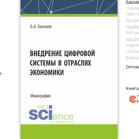
Ханчае
Год из
ISBN: 
Дисци
профе
ВУЗ ав
инстит
Издате
Страни
Вид и
Оптов
е
Книга