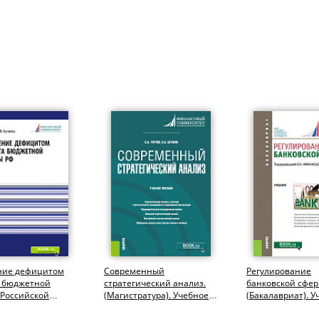
ние дефицитом
Современный
Регулирование
 бюджетной
стратегический анализ.
банковской сфер
 Российской
(Магистратура). Учебное
(Бакалавриат). У
и. (Аспирантура,
пособие.