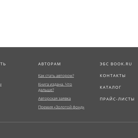
ат,...
ИТЬ
АВТОРАМ
ЭБС BOOK.RU
Как стать автором?
КОНТАКТЫ
м
Книга издана. Что
КАТАЛОГ
дальше?
Авторская заявка
ПРАЙС-ЛИСТЫ
Премия «Золотой фонд»