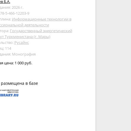
в Б.А.
дания: 2026 г.
978-5-466-12203-9
плина:
Информационные технологии в
ссиональной деятельности
тора:
Государственный энергетический
ут Туркменистана (г. Мары)
льство:
Русайнс
ц: 114
здания: Монография
ая цена:
1 000 руб.
 размещена в базе