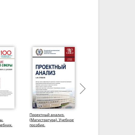
Проектный анализ.
Прикладные решения в
ы.
(Магистратура). Учебное
области анализа,
чебник.
пособие.
обработки и
визуализации финансов