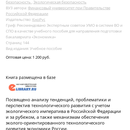
безопасность
,
Экологическая безопасность
ВУЗ автора:
Финансовый университет при Правительстве
Российской Федерации
Издательство:
КноРус
Гриф: Рекомендовано Экспертным советом УМО в системе ВО и
СПО в качестве учебного пособия для направления подготовки
бакалавриата «Экономика»
Страниц: 144
Вид издания: Учебное пособие
Оптовая цена:
1 200 руб.
Книга размещена в базе
Посвящено анализу тенденций, проблематики и
перспектив технологического развития с учетом
экологического императива в Российской Федерации
и за рубежом, а также механизмам обеспечения
эколого-ориентированного технологического
развития экономики России.