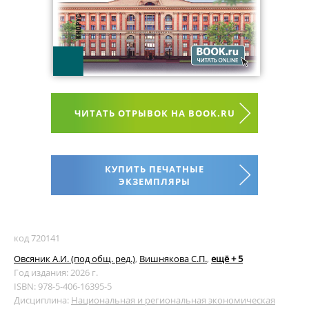
ЧИТАТЬ ОТРЫВОК НА BOOK.RU
КУПИТЬ ПЕЧАТНЫЕ
ЭКЗЕМПЛЯРЫ
код 720141
Овсяник А.И. (под общ. ред.)
,
Вишнякова С.П.
,
ещё + 5
Год издания: 2026 г.
ISBN: 978-5-406-16395-5
Дисциплина:
Национальная и региональная экономическая