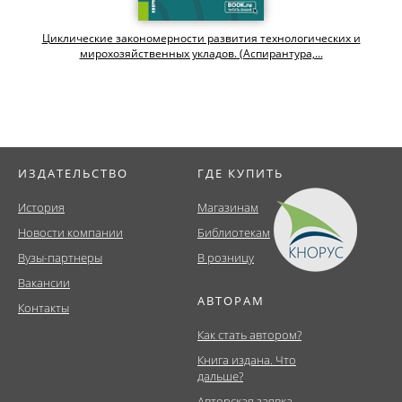
Циклические закономерности развития технологических и
мирохозяйственных укладов. (Аспирантура,...
ИЗДАТЕЛЬСТВО
ГДЕ КУПИТЬ
История
Магазинам
Новости компании
Библиотекам
Вузы-партнеры
В розницу
Вакансии
АВТОРАМ
Контакты
Как стать автором?
Книга издана. Что
дальше?
Авторская заявка