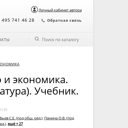
Личный кабинет автора
 495 741 46 28
Обратная связь
Поиск по каталогу
АКТЫ
КОНОМИКА
 и экономика.
атура). Учебник.
0139
ьев С.Е. (под общ. ред.)
,
Панина О.В. (под
ед.)
,
ещё + 27