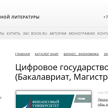
БНОЙ ЛИТЕРАТУРЫ
+7
ТЫ
КУПИТЬ
ЭБС BOOK.RU
АВТОРАМ
МОНОГРАФИИ
КОНТ
ГЛАВНАЯ
КАТАЛОГ КНИГ
БИЗНЕС. ЭКОНОМИКА
Э
Цифровое государство
(Бакалавриат, Магистр
код 72
о
Прокоф
общ. р