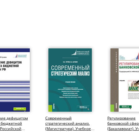
ние дефицитом
Современный
Регулирование
 бюджетной
стратегический анализ.
банковской сфер
 Российской
(Магистратура). Учебное
(Бакалавриат). У
и. (Аспирантура,
пособие.