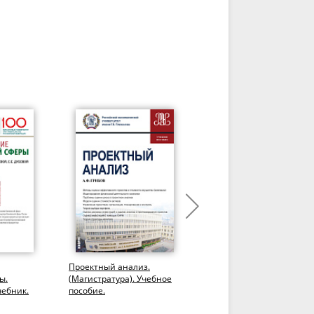
Проектный анализ.
Прикладные решения в
ы.
(Магистратура). Учебное
области анализа,
чебник.
пособие.
обработки и
визуализации финансов