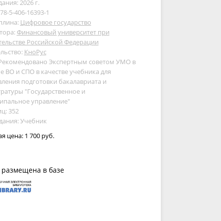
дания: 2026 г.
978-5-406-16393-1
плина:
Цифровое государство
тора:
Финансовый университет при
тельстве Российской Федерации
льство:
КноРус
 Рекомендовано Экспертным советом УМО в
е ВО и СПО в качестве учебника для
ления подготовки бакалавриата и
ратуры "Государственное и
ипальное управление"
ц: 352
дания: Учебник
ая цена:
1 700 руб.
 размещена в базе