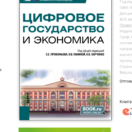
Год из
ISBN: 
Дисци
ВУЗ ав
Прави
Издате
Гриф:
систем
направ
магист
муниц
Страни
е
Вид из
Оптов
Книга