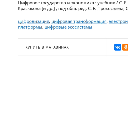
Цифровое государство и экономика : учебник / С. Е.
Красюкова [и др.] ; под общ. ред. С. Е. Прокофьева, 
цифровизация
,
цифровая трансформация
,
электрон
платформы
,
цифровые экосистемы
КУПИТЬ В МАГАЗИНАХ