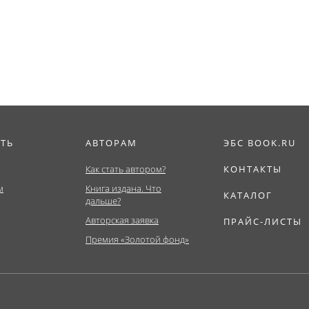
ат,...
ИТЬ
АВТОРАМ
ЭБС BOOK.RU
Как стать автором?
КОНТАКТЫ
м
Книга издана. Что
КАТАЛОГ
дальше?
Авторская заявка
ПРАЙС-ЛИСТЫ
Премия «Золотой фонд»