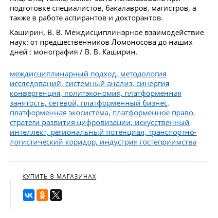
подготовке специалистов, бакалавров, магистров, а
также в работе аспирантов и докторантов.
Каширин, В. В. Междисциплинарное взаимодействие
наук: от предшественников Ломоносова до наших
дней : монография / В. В. Каширин.
междисциплинарный подход, методология
исследований, системный анализ, синергия
конвергенция, политэкономия, платформенная
занятость, сетевой, платформенный бизнес,
платформенная экосистема, платформенное право,
стратеги развития цифровизации, искусственный
интеллект, региональный потенциал, транспортно-
логистический коридор, индустрия гостеприимства
КУПИТЬ В МАГАЗИНАХ