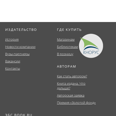
ИЗДАТЕЛЬСТВО
ГДЕ КУПИТЬ
История
Магазинам
Новости компании
Библиотекам
Вузы-партнеры
В розницу
Вакансии
АВТОРАМ
Контакты
Как стать автором?
Книга издана. Что
дальше?
Авторская заявка
Премия «Золотой фонд»
ЭБС BOOK.RU