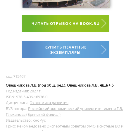
ЧИТАТЬ ОТРЫВОК НА BOOK.RU
КУПИТЬ ПЕЧАТНЫЕ
ЭКЗЕМПЛЯРЫ
код 715467
Овешникова Л.В. (под общ. ред.)
,
Овешникова Л.В.
,
ещё + 5
Год издания: 2027 г.
ISBN: 978-5-406-16936-0
Дисциплина:
Экономика развития
ВУЗ автора:
Российский экономический университет имени Г.В.
Плеханова (Брянский филиал)
Издательство:
КноРус
Гриф: Рекомендовано Экспертным советом УМО в системе ВО и