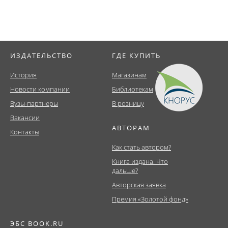
ИЗДАТЕЛЬСТВО
ГДЕ КУПИТЬ
История
Магазинам
Новости компании
Библиотекам
Вузы-партнеры
В розницу
Вакансии
АВТОРАМ
Контакты
Как стать автором?
Книга издана. Что
дальше?
Авторская заявка
Премия «Золотой фонд»
ЭБС BOOK.RU