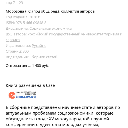
код 711231
Морозова Л.С. (под общ. ред.)
,
Коллектив авторов
Год издания: 2026 г.
ISBN: 978-5-466-09848-8
Дисциплина:
Социальная экономика
ВУЗ автора:
Российский государственный университет туризма и
сервиса
Издательство:
Русайнс
Страниц: 300
Вид издания: Сборник статей
Оптовая цена:
1 400 руб.
Книга размещена в базе
В сборнике представлены научные статьи авторов по
актуальным проблемам социоэкономики, которые
обсуждались в ходе XV международной научной
конференции студентов и молодых учёных,