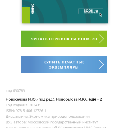
ЧИТАТЬ ОТРЫВОК НА BOOK.RU
КУПИТЬ ПЕЧАТНЫЕ
ЭКЗЕМПЛЯРЫ
код 690789
Новоселова И.Ю. (под ред.)
,
Новоселова И.Ю.
,
ещё + 2
Год издания: 2024 г.
ISBN: 978-5-406-12726-1
Дисциплина:
Экономика природопользования
ВУЗ автора:
Московский государственный институт
международных отношений (Университет) МИД России