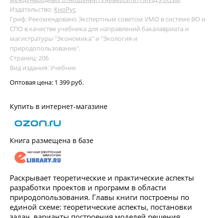
Издательство:
КноРус
Гриф: Рекомендовано Экспертным советом УМО в системе ВО и
СПО в качестве учебника для направлений бакалавриата и
магистратуры "Экономика" и "Экология и
природопользование".
Страниц: 206
Вид издания: Учебник
Оптовая цена:
1 399 руб.
Купить в интернет-магазине
Книга размещена в базе
Раскрывает теоретические и практические аспекты
разработки проектов и программ в области
природопользования. Главы книги построены по
единой схеме: теоретические аспекты, постановки
задач, варианты построения моделей решения,