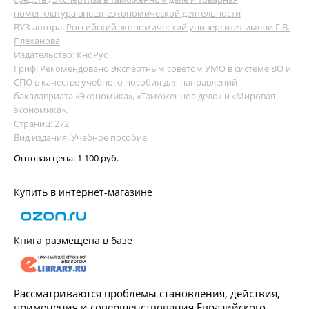
номенклатура внешнеэкономической деятельности
ВУЗ автора:
Российский экономический университет имени Г.В.
Плеханова
Издательство:
КноРус
Гриф: Рекомендовано Экспертным советом УМО в системе ВО и
СПО в качестве учебного пособия для направлений
бакалавриата «Экономика», «Таможенное дело» и «Мировая
экономика».
Страниц: 272
Вид издания: Учебное пособие
Оптовая цена:
1 100 руб.
Купить в интернет-магазине
Книга размещена в базе
Рассматриваются проблемы становления, действия,
применения и совершенствования Евразийского