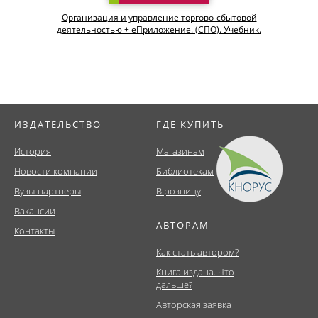
Организация и управление торгово-сбытовой
деятельностью + еПриложение. (СПО). Учебник.
ИЗДАТЕЛЬСТВО
ГДЕ КУПИТЬ
История
Магазинам
Новости компании
Библиотекам
Вузы-партнеры
В розницу
Вакансии
АВТОРАМ
Контакты
Как стать автором?
Книга издана. Что
дальше?
Авторская заявка