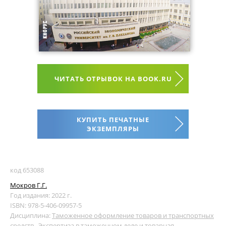
ЧИТАТЬ ОТРЫВОК НА BOOK.RU
КУПИТЬ ПЕЧАТНЫЕ
ЭКЗЕМПЛЯРЫ
код 653088
Мокров Г.Г.
Год издания: 2022 г.
ISBN: 978-5-406-09957-5
Дисциплина:
Таможенное оформление товаров и транспортных
средств
,
Экспертиза в таможенном деле и товарная