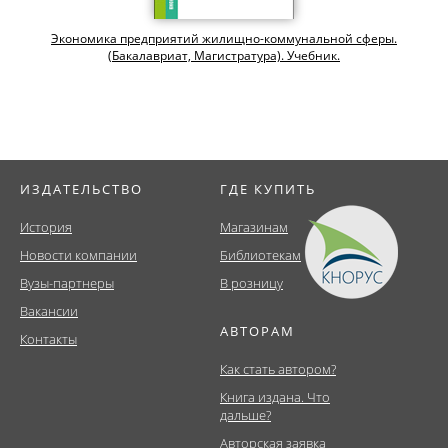
Экономика предприятий жилищно-коммунальной сферы.
(Бакалавриат, Магистратура). Учебник.
ИЗДАТЕЛЬСТВО
ГДЕ КУПИТЬ
История
Магазинам
Новости компании
Библиотекам
Вузы-партнеры
В розницу
Вакансии
АВТОРАМ
Контакты
Как стать автором?
Книга издана. Что
дальше?
Авторская заявка