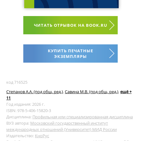
ЧИТАТЬ ОТРЫВОК НА BOOK.RU
КУПИТЬ ПЕЧАТНЫЕ
ЭКЗЕМПЛЯРЫ
код 716525
Степанов А.А. (под общ. ред.)
,
Савина М.В. (под общ. ред.)
,
ещё +
11
Год издания: 2026 г.
ISBN: 978-5-406-15820-3
Дисциплина:
Профильная или специализированная дисциплина
ВУЗ автора:
Московский государственный институт
международных отношений (Университет) МИД России
Издательство:
КноРус