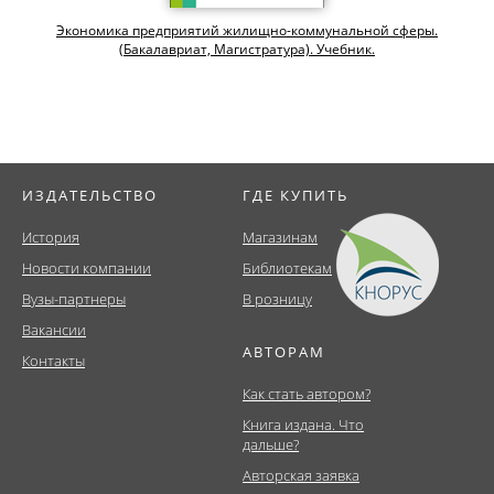
и
Экономика предприятий жилищно-коммунальной сферы.
(Бакалавриат, Магистратура). Учебник.
ИЗДАТЕЛЬСТВО
ГДЕ КУПИТЬ
История
Магазинам
Новости компании
Библиотекам
Вузы-партнеры
В розницу
Вакансии
АВТОРАМ
Контакты
Как стать автором?
Книга издана. Что
дальше?
Авторская заявка