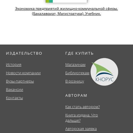
Экономика предприятий жилищно-коммунальной сферы.
(Бакалавриат, Магистратура). Учебник.
ИЗДАТЕЛЬСТВО
ГДЕ КУПИТЬ
История
Магазинам
Новости компании
Библиотекам
Вузы-партнеры
В розницу
Вакансии
АВТОРАМ
Контакты
Как стать автором?
Книга издана. Что
дальше?
Авторская заявка