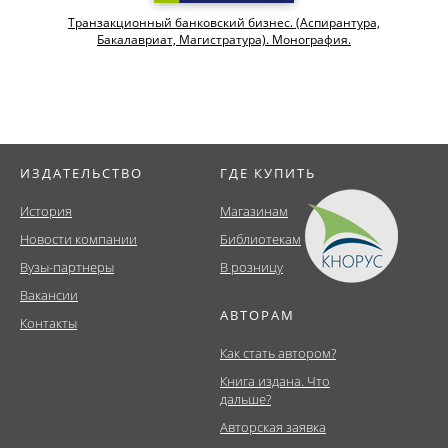
Транзакционный банковский бизнес. (Аспирантура,
Бакалавриат, Магистратура). Монография.
ИЗДАТЕЛЬСТВО
ГДЕ КУПИТЬ
История
Магазинам
Новости компании
Библиотекам
Вузы-партнеры
В розницу
Вакансии
АВТОРАМ
Контакты
Как стать автором?
Книга издана. Что
дальше?
Авторская заявка