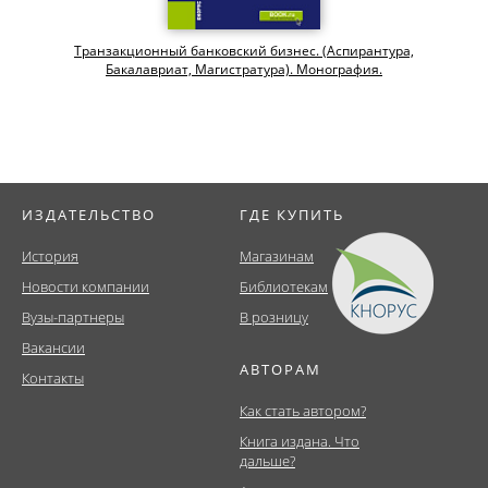
Транзакционный банковский бизнес. (Аспирантура,
Бакалавриат, Магистратура). Монография.
ИЗДАТЕЛЬСТВО
ГДЕ КУПИТЬ
История
Магазинам
Новости компании
Библиотекам
Вузы-партнеры
В розницу
Вакансии
АВТОРАМ
Контакты
Как стать автором?
Книга издана. Что
дальше?