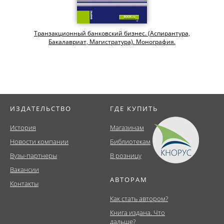
Транзакционный банковский бизнес. (Аспирантура,
Бакалавриат, Магистратура). Монография.
ИЗДАТЕЛЬСТВО
ГДЕ КУПИТЬ
История
Магазинам
Новости компании
Библиотекам
Вузы-партнеры
В розницу
Вакансии
АВТОРАМ
Контакты
Как стать автором?
Книга издана. Что
дальше?