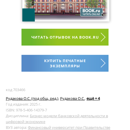
ЧИТАТЬ ОТРЫВОК НА BOOK.RU
КУПИТЬ ПЕЧАТНЫЕ
ЭКЗЕМПЛЯРЫ
код 703466
Рудакова О.С. (под общ. ред.)
,
Рудакова О.С.
,
ещё + 4
Год издания: 2025 г.
ISBN: 978-5-406-14379-7
Дисциплина:
Бизнес-модели банковской деятельности в
цифровой экономике
ВУЗ автора:
Финансовый университет при Правительстве