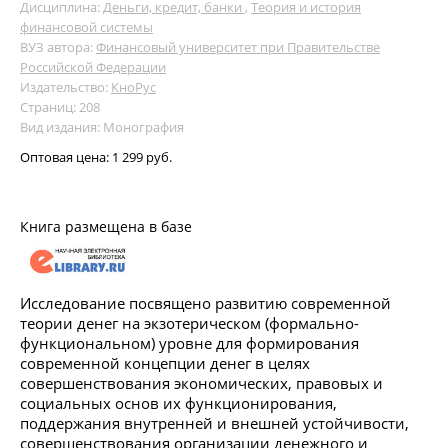
Дисциплина:
Деньги, кредит, банки
,
Теория и история
финансовой системы
ВУЗ автора:
Финансовый университет при Правительстве
Российской Федерации
Издательство:
КноРус
Страниц: 208
Вид издания: Монография
Оптовая цена:
1 299 руб.
Книга размещена в базе
Исследование посвящено развитию современной
теории денег на экзотерическом (формально-
функциональном) уровне для формирования
современной концепции денег в целях
совершенствования экономических, правовых и
социальных основ их функционирования,
поддержания внутренней и внешней устойчивости,
совершенствования организации денежного и