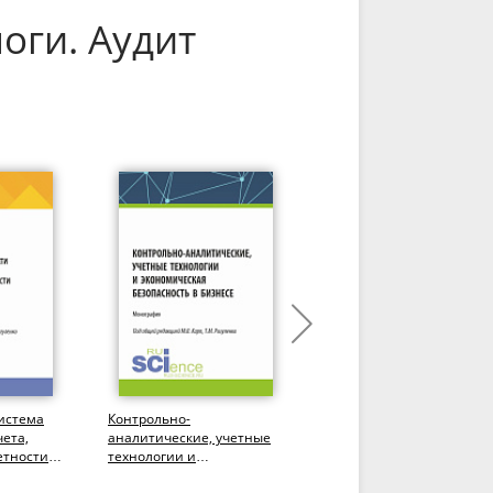
оги. Аудит
истема
Контрольно-
Комплементация
чета,
аналитические, учетные
процессов по
етности и
технологии и
формированию
экономическая
информации о расчетах 