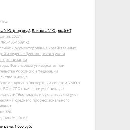
3784
а У.Ю. (под ред.)
,
Блинова У.Ю.
,
ещё + 7
дания: 2027 г.
978-5-406-16891-2
плина:
Документирование хозяйственных
ий и ведение бухгалтерского учета
ов организации
тора:
Финансовый университет при
тельстве Российской Федерации
льство:
КноРус
 Рекомендовано Экспертным советом УМО в
е ВО и СПО в качестве учебника для
льности "Экономика и бухгалтерский учет
раслям)" среднего профессионального
ования
ц: 320
дания: Учебник
ая цена:
1 600 руб.