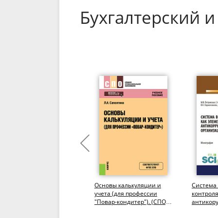
Бухгалтерский и
Организация
Основы калькуляции и
Система
бухгалтерского учета в
учета (для профессии
контроля
кооперативах в условиях
"Повар-кондитер"). (СПО).
антикор
модернизации
Учебное пособие.
политик