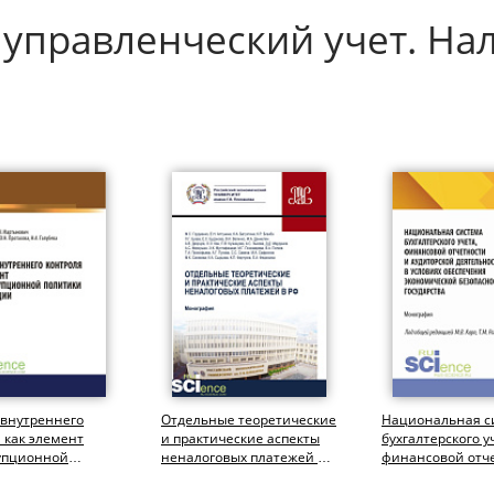
 управленческий учет. Нал
 внутреннего
Отдельные теоретические
Национальная с
 как элемент
и практические аспекты
бухгалтерского у
упционной
неналоговых платежей в
финансовой отч
и организации
РФ. (Аспирантура,...
аудиторской