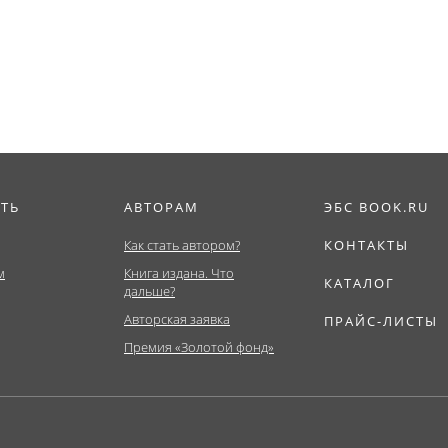
деятельности в...
ИТЬ
АВТОРАМ
ЭБС BOOK.RU
Как стать автором?
КОНТАКТЫ
м
Книга издана. Что
КАТАЛОГ
дальше?
Авторская заявка
ПРАЙС-ЛИСТЫ
Премия «Золотой фонд»