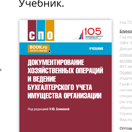
Учебник.
код 72
Блинов
Год из
ISBN: 
Дисци
операц
актив
ВУЗ ав
е
Прави
Издате
Гриф:
систем
специа
(по от
образ
Страни
Вид из
Оптов