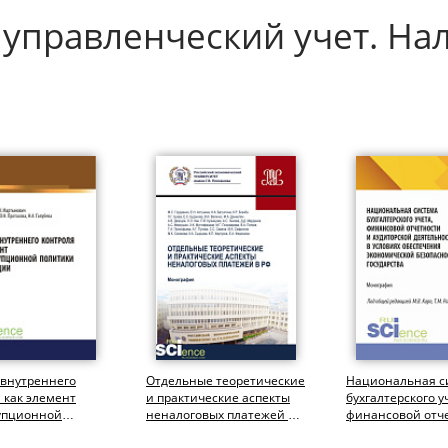
 управленческий учет. Нал
 внутреннего
Отдельные теоретические
Национальная с
 как элемент
и практические аспекты
бухгалтерского у
упционной
неналоговых платежей в
финансовой отч
и организации
РФ. (Аспирантура,...
аудиторской