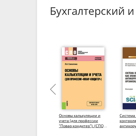
Бухгалтерский и
Организация
Основы калькуляции и
Система
бухгалтерского учета в
учета (для профессии
контроля
кооперативах в условиях
"Повар-кондитер"). (СПО).
антикор
модернизации
Учебное пособие.
политик