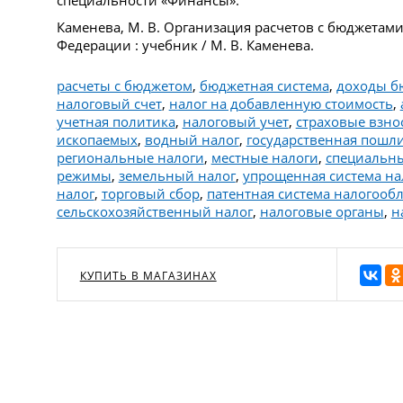
Каменева, М. В. Организация расчетов с бюджетам
Федерации : учебник / М. В. Каменева.
расчеты с бюджетом
,
бюджетная система
,
доходы б
налоговый счет
,
налог на добавленную стоимость
,
учетная политика
,
налоговый учет
,
страховые взно
ископаемых
,
водный налог
,
государственная пошл
региональные налоги
,
местные налоги
,
специальны
режимы
,
земельный налог
,
упрощенная система н
налог
,
торговый сбор
,
патентная система налогооб
сельскохозяйственный налог
,
налоговые органы
,
н
КУПИТЬ В МАГАЗИНАХ