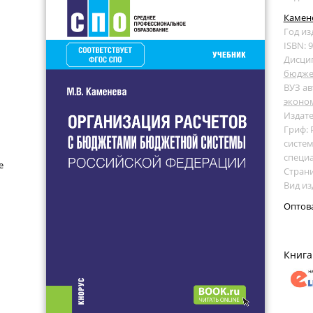
Камене
Год из
ISBN: 
Дисци
бюдже
ВУЗ ав
эконо
Издате
Гриф:
систем
специ
е
Страни
Вид из
Оптов
Книга