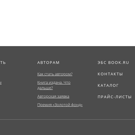
деятельности в...
ИТЬ
АВТОРАМ
ЭБС BOOK.RU
Как стать автором?
КОНТАКТЫ
м
Книга издана. Что
КАТАЛОГ
дальше?
Авторская заявка
ПРАЙС-ЛИСТЫ
Премия «Золотой фонд»