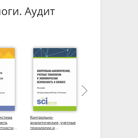
оги. Аудит
истема
Контрольно-
Комплементация
чета,
аналитические, учетные
процессов по
етности и
технологии и
формированию
экономическая
информации о расчетах 