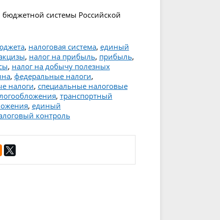
и бюджетной системы Российской
юджета
,
налоговая система
,
единый
акцизы
,
налог на прибыль
,
прибыль
,
сы
,
налог на добычу полезных
ина
,
федеральные налоги
,
е налоги
,
специальные налоговые
алогообложения
,
транспортный
ложения
,
единый
алоговый контроль