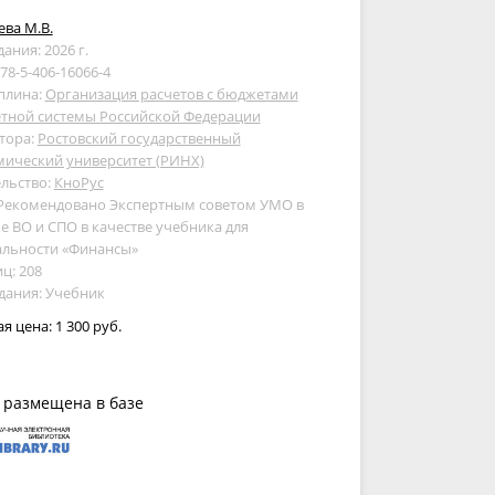
ва М.В.
дания: 2026 г.
978-5-406-16066-4
плина:
Организация расчетов с бюджетами
тной системы Российской Федерации
тора:
Ростовский государственный
мический университет (РИНХ)
льство:
КноРус
 Рекомендовано Экспертным советом УМО в
е ВО и СПО в качестве учебника для
альности «Финансы»
ц: 208
дания: Учебник
ая цена:
1 300 руб.
 размещена в базе