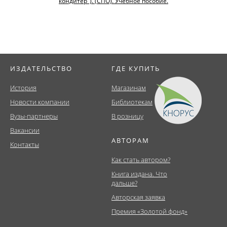
кондитер"). (СПО). Учебное пособие.
ИЗДАТЕЛЬСТВО
ГДЕ КУПИТЬ
История
Магазинам
Новости компании
Библиотекам
Вузы-партнеры
В розницу
Вакансии
АВТОРАМ
Контакты
Как стать автором?
Книга издана. Что
дальше?
Авторская заявка
Премия «Золотой фонд»