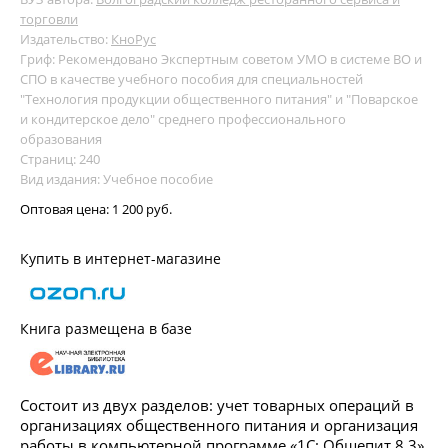
торговли
Издательство:
КноРус
Гриф: Рекомендовано Экспертным советом УМО в системе ВО и
СПО в качестве учебного пособия для специальностей
"Технология продукции общественного питания" и "Поварское
и кондитерское дело" среднего профессионального
образования
Страниц: 240
Вид издания: Учебное пособие
Оптовая цена:
1 200 руб.
Купить в интернет-магазине
Книга размещена в базе
Состоит из двух разделов: учет товарных операций в
организациях общественного питания и организация
работы в компьютерной программе «1С: Общепит 8.3».