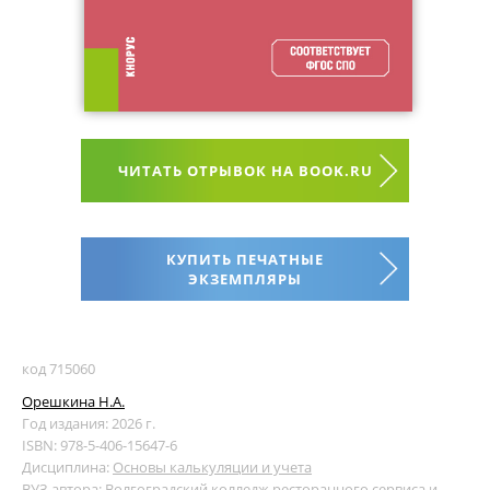
ЧИТАТЬ ОТРЫВОК НА BOOK.RU
КУПИТЬ ПЕЧАТНЫЕ
ЭКЗЕМПЛЯРЫ
код 715060
Орешкина Н.А.
Год издания: 2026 г.
ISBN: 978-5-406-15647-6
Дисциплина:
Основы калькуляции и учета
ВУЗ автора:
Волгоградский колледж ресторанного сервиса и