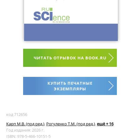
ЧИТАТЬ ОТРЫВОК НА BOOK.RU
КУПИТЬ ПЕЧАТНЫЕ
ЭКЗЕМПЛЯРЫ
код 712656
Карп М.В. (под ред.)
,
Рогуленко Т.М. (под ред.)
,
ещё + 16
Год издания: 2026 г.
ISBN: 978-5-466-10151-5