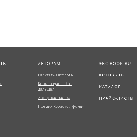
деятельности в...
ИТЬ
АВТОРАМ
ЭБС BOOK.RU
Как стать автором?
КОНТАКТЫ
м
Книга издана. Что
КАТАЛОГ
дальше?
Авторская заявка
ПРАЙС-ЛИСТЫ
Премия «Золотой фонд»