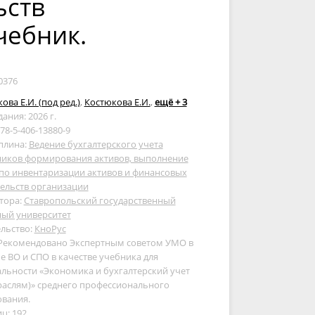
ьств
чебник.
0376
ова Е.И. (под ред.)
,
Костюкова Е.И.
,
ещё + 3
дания: 2026 г.
978-5-406-13880-9
плина:
Ведение бухгалтерского учета
ников формирования активов, выполнение
по инвентаризации активов и финансовых
ельств организации
тора:
Ставропольский государственный
ный университет
льство:
КноРус
 Рекомендовано Экспертным советом УМО в
е ВО и СПО в качестве учебника для
льности «Экономика и бухгалтерский учет
раслям)» среднего профессионального
ования.
ц: 192