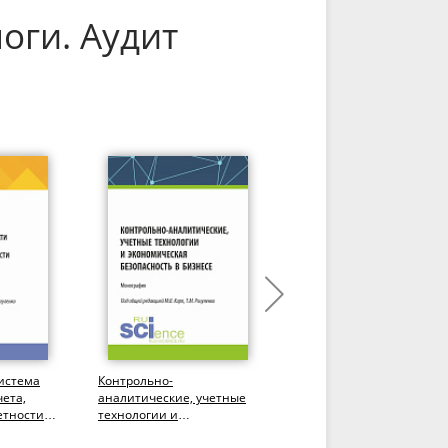
оги. Аудит
истема
Контрольно-
Комплементация
чета,
аналитические, учетные
процессов по
етности и
технологии и
формированию
экономическая
информации о расчетах 