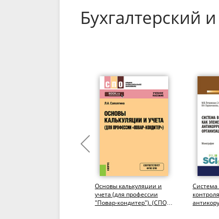
Бухгалтерский и
Организация
Основы калькуляции и
Система
бухгалтерского учета в
учета (для профессии
контроля
кооперативах в условиях
"Повар-кондитер"). (СПО).
антикор
модернизации
Учебное пособие.
политик