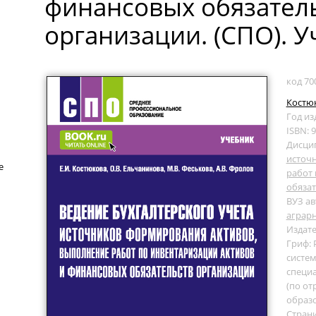
финансовых обязател
организации. (СПО). У
код 70
Костюк
Год из
ISBN: 
Дисци
источ
е
работ 
обязат
ВУЗ ав
аграр
Издате
Гриф:
систем
специа
(по от
образ
Страни