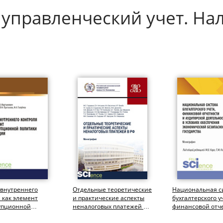
 управленческий учет. Нал
 внутреннего
Отдельные теоретические
Национальная с
 как элемент
и практические аспекты
бухгалтерского у
упционной
неналоговых платежей в
финансовой отч
и организации
РФ. (Аспирантура,...
аудиторской