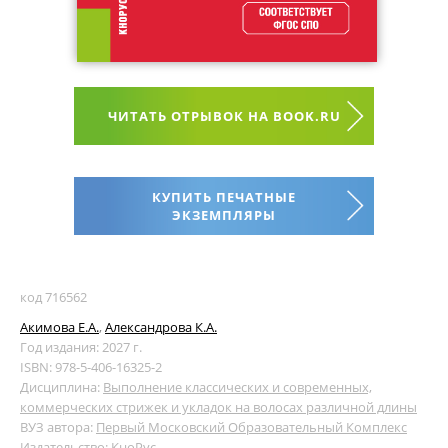
ЧИТАТЬ ОТРЫВОК НА BOOK.RU
КУПИТЬ ПЕЧАТНЫЕ
ЭКЗЕМПЛЯРЫ
код 716562
Акимова Е.А.
,
Александрова К.А.
Год издания: 2027 г.
ISBN: 978-5-406-16325-2
Дисциплина:
Выполнение классических и современных,
коммерческих стрижек и укладок на волосах различной длины
ВУЗ автора:
Первый Московский Образовательный Комплекс
Издательство:
КноРус