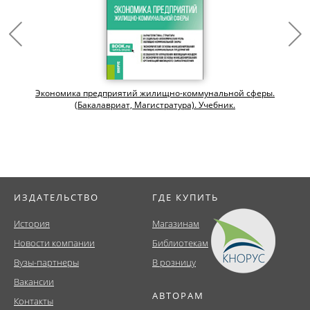
Экономика предприятий жилищно-коммунальной сферы.
(Бакалавриат, Магистратура). Учебник.
ИЗДАТЕЛЬСТВО
ГДЕ КУПИТЬ
История
Магазинам
Новости компании
Библиотекам
Вузы-партнеры
В розницу
Вакансии
АВТОРАМ
Контакты