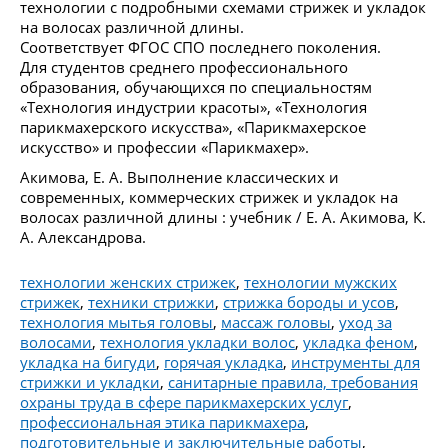
технологии с подробными схемами стрижек и укладок
на волосах различной длины.
Соответствует ФГОС СПО последнего поколения.
Для студентов среднего профессионального
образования, обучающихся по специальностям
«Технология индустрии красоты», «Технология
парикмахерского искусства», «Парикмахерское
искусство» и профессии «Парикмахер».
Акимова, Е. А. Выполнение классических и
современных, коммерческих стрижек и укладок на
волосах различной длины : учебник / Е. А. Акимова, К.
А. Александрова.
технологии женских стрижек
,
технологии мужских
стрижек
,
техники стрижки
,
стрижка бороды и усов
,
технология мытья головы
,
массаж головы
,
уход за
волосами
,
технология укладки волос
,
укладка феном
,
укладка на бигуди
,
горячая укладка
,
инструменты для
стрижки и укладки
,
санитарные правила, требования
охраны труда в сфере парикмахерских услуг
,
профессиональная этика парикмахера
,
подготовительные и заключительные работы
,