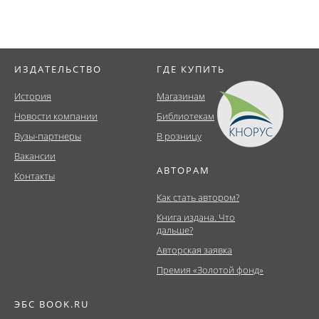
ИЗДАТЕЛЬСТВО
ГДЕ КУПИТЬ
История
Магазинам
Новости компании
Библиотекам
Вузы-партнеры
В розницу
Вакансии
АВТОРАМ
Контакты
Как стать автором?
Книга издана. Что
дальше?
Авторская заявка
Премия «Золотой фонд»
ЭБС BOOK.RU