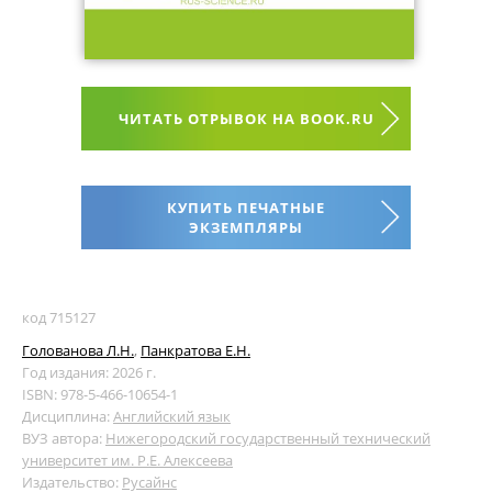
ЧИТАТЬ ОТРЫВОК НА BOOK.RU
КУПИТЬ ПЕЧАТНЫЕ
ЭКЗЕМПЛЯРЫ
код 715127
Голованова Л.Н.
,
Панкратова Е.Н.
Год издания: 2026 г.
ISBN: 978-5-466-10654-1
Дисциплина:
Английский язык
ВУЗ автора:
Нижегородский государственный технический
университет им. Р.Е. Алексеева
Издательство:
Русайнс