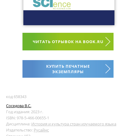
ЧИТАТЬ ОТРЫВОК НА BOOK.RU
КУПИТЬ ПЕЧАТНЫЕ
ЭКЗЕМПЛЯРЫ
код 658343
Соседова В.С.
Год издания: 2023 г.
ISBN: 978-5-466-00655-1
Дисциплина:
История и культура стран изучаемого языка
Издательство:
Русайнс
Страниц: 152