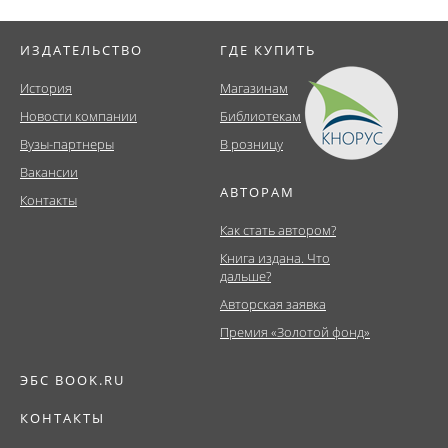
ИЗДАТЕЛЬСТВО
ГДЕ КУПИТЬ
История
Магазинам
Новости компании
Библиотекам
Вузы-партнеры
В розницу
Вакансии
АВТОРАМ
Контакты
Как стать автором?
Книга издана. Что
дальше?
Авторская заявка
Премия «Золотой фонд»
ЭБС BOOK.RU
КОНТАКТЫ