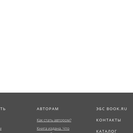
ИТЬ
АВТОРАМ
ЭБС BOOK.RU
Как стать автором?
КОНТАКТЫ
м
Книга издана. Что
КАТАЛОГ