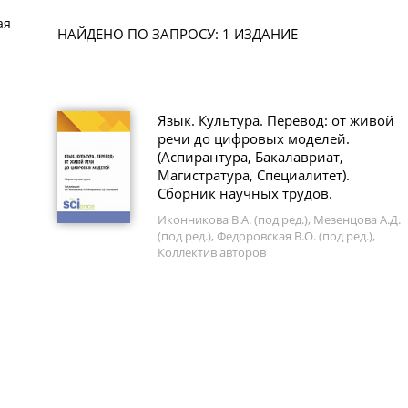
ая
НАЙДЕНО ПО ЗАПРОСУ: 1 ИЗДАНИЕ
Язык. Культура. Перевод: от живой
речи до цифровых моделей.
(Аспирантура, Бакалавриат,
Магистратура, Специалитет).
Сборник научных трудов.
Иконникова В.А. (под ред.), Мезенцова А.Д.
(под ред.), Федоровская В.О. (под ред.),
Коллектив авторов