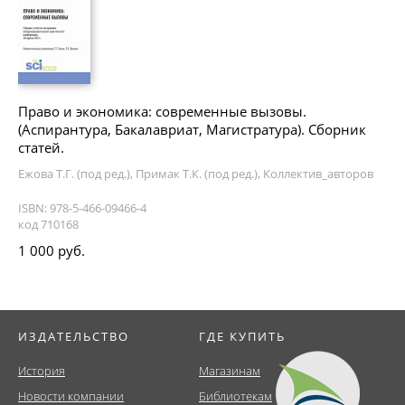
Право и экономика: современные вызовы.
(Аспирантура, Бакалавриат, Магистратура). Сборник
статей.
Ежова Т.Г. (под ред.), Примак Т.К. (под ред.), Коллектив_авторов
ISBN: 978-5-466-09466-4
код 710168
1 000 руб.
ИЗДАТЕЛЬСТВО
ГДЕ КУПИТЬ
История
Магазинам
Новости компании
Библиотекам