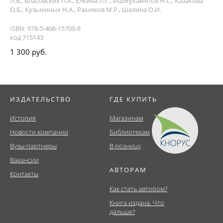
Л.В., Власовских П.А., Елкина Л.Г., Ишмухаметов Н.С., Казакова
О.Б., Кузьминых Н.А., Рахимов М.Р., Шалина О.И.
ISBN: 978-5-406-15700-8
код 715143
1 300 руб.
ИЗДАТЕЛЬСТВО
ГДЕ КУПИТЬ
История
Магазинам
Новости компании
Библиотекам
Вузы-партнеры
В розницу
Вакансии
АВТОРАМ
Контакты
Как стать автором?
Книга издана. Что
дальше?