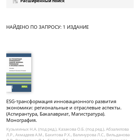
Расширенный поиск
НАЙДЕНО ПО ЗАПРОСУ: 1 ИЗДАНИЕ
ESG-трансформация инновационного развития
экономики: региональные и отраслевые аспекты.
(Аспирантура, Бакалавриат, Магистратура).
Монография.
Кузьминых Н.А. (под ред.), Казакова О.Б. (под ред.), Абзалилова
Л.Р., Ахмадеев А.М., Бахитова Р.Х., Валинурова Л.С., Вильданова