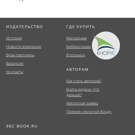
ИЗДАТЕЛЬСТВО
ГДЕ КУПИТЬ
История
Магазинам
Новости компании
Библиотекам
Вузы-партнеры
В розницу
Вакансии
АВТОРАМ
Контакты
Как стать автором?
Книга издана. Что
дальше?
Авторская заявка
Премия «Золотой фонд»
ЭБС BOOK.RU