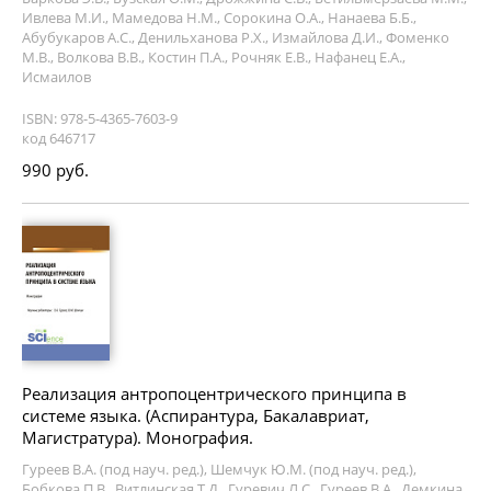
Ивлева М.И., Мамедова Н.М., Сорокина О.А., Нанаева Б.Б.,
Абубукаров А.С., Денильханова Р.Х., Измайлова Д.И., Фоменко
М.В., Волкова В.В., Костин П.А., Рочняк Е.В., Нафанец Е.А.,
Исмаилов
ISBN: 978-5-4365-7603-9
код 646717
990 руб.
Реализация антропоцентрического принципа в
системе языка. (Аспирантура, Бакалавриат,
Магистратура). Монография.
Гуреев В.А. (под науч. ред.), Шемчук Ю.М. (под науч. ред.),
Бобкова П.В., Витлинская Т.Д., Гуревич Л.С., Гуреев В.А., Демкина