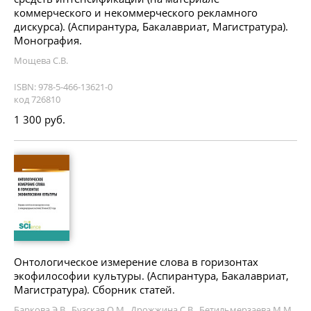
коммерческого и некоммерческого рекламного
дискурса). (Аспирантура, Бакалавриат, Магистратура).
Монография.
Мощева С.В.
ISBN: 978-5-466-13621-0
код 726810
1 300 руб.
Онтологическое измерение слова в горизонтах
экофилософии культуры. (Аспирантура, Бакалавриат,
Магистратура). Сборник статей.
Баркова Э.В., Бузская О.М., Дрожжина С.В., Бетильмерзаева М.М.,