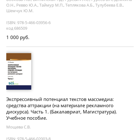
О.Н., Ревво Ю.А., Таймур М.П., Теплякова А.Б., Тулубеева Е.В.,
Шемчук Ю.М.
ISBN: 978-5-466-03956-6
код 686509
1 000 руб.
Экспрессивный потенциал текстов массмедиа:
средства аттракции (на материале рекламного
дискурса). Часть 1. (Бакалавриат, Магистратура).
Учебное пособие.
Мощева С.В.
ISBN: 978-5-466-02003-8