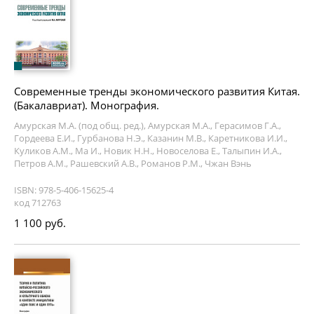
Современные тренды экономического развития Китая.
(Бакалавриат). Монография.
Амурская М.А. (под общ. ред.), Амурская М.А., Герасимов Г.А.,
Гордеева Е.И., Гурбанова Н.Э., Казанин М.В., Каретникова И.И.,
Куликов А.М., Ма И., Новик Н.Н., Новоселова Е., Талыпин И.А.,
Петров А.М., Рашевский А.В., Романов Р.М., Чжан Вэнь
ISBN: 978-5-406-15625-4
код 712763
1 100 руб.