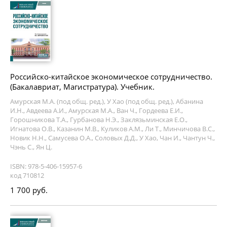
Российско-китайское экономическое сотрудничество.
(Бакалавриат, Магистратура). Учебник.
Амурская М.А. (под общ. ред.), У Хао (под общ. ред.), Абанина
И.Н., Авдеева А.И., Амурская М.А., Ван Ч., Гордеева Е.И.,
Горошникова Т.А., Гурбанова Н.Э., Заклязьминская Е.О.,
Игнатова О.В., Казанин М.В., Куликов А.М., Ли Т., Минчичова В.С.,
Новик Н.Н., Самусева О.А., Соловых Д.Д., У Хао, Чан И., Чантун Ч.,
Чэнь С., Ян Ц.
ISBN: 978-5-406-15957-6
код 710812
1 700 руб.