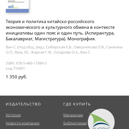
Теория и политика китайско-российского
экономического и культурного обмена в контексте
инициативы один пояс и один путь. (Аспирантура,
Бакалавриат, Магистратура). Монография.
Ван С. (под общ. ред.), Сибирская Е.В., Овешникова Л.В., Санжина
О.П., Вэнь Ю., Жаркая Г.Ф., Осодоева О.А., Ван С.
ISBN: 978-5-466-11084-5
код 716901
1 350 руб.
ИЗДАТЕЛЬСТВО
ГДЕ КУПИТЬ
История
Магазинам
Новости компании
Библиотекам